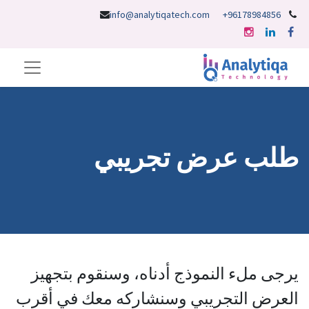
info@analytiqatech.com
96178984856+
طلب عرض تجريبي
يرجى ملء النموذج أدناه، وسنقوم بتجهيز
العرض التجريبي وسنشاركه معك في أقرب